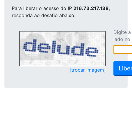
Para liberar o acesso
do IP
216.73.217.138
,
responda ao desafio abaixo.
Digite 
lado no
[trocar imagem]