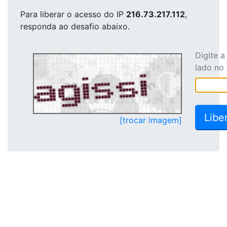
Para liberar o acesso
do IP
216.73.217.112
,
responda ao desafio abaixo.
Digite 
lado no
[trocar imagem]